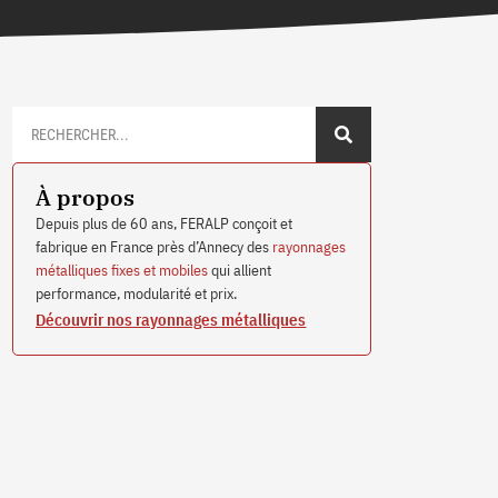
hives de la mairie de Charny Orée de Puisaye équipée de ra
À propos
PROFILTOL et d'un meuble à plans
Depuis plus de 60 ans, FERALP conçoit et
fabrique en France près d’Annecy des
rayonnages
métalliques fixes et mobiles
qui allient
performance, modularité et prix.
Découvrir nos rayonnages métalliques